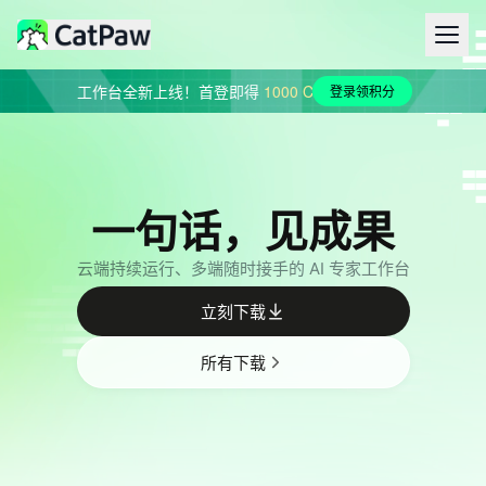
CatPaw AI 工作台全新上线！首登即得
1000
Credits
见面礼！
LongCat
登录领积分
一句话，见成果
云端持续运行、多端随时接手的 AI 专家工作台
立刻下载
所有下载